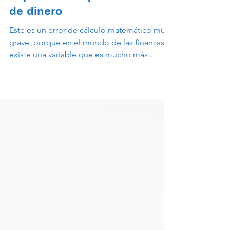
El costo de dejarlo para
mañana: Por qué el tiempo
importa más que la cantidad
de dinero
Este es un error de cálculo matemático muy
grave, porque en el mundo de las finanzas
existe una variable que es mucho más
poderosa y valiosa que la cantidad de
billetes que puedas guardar: el tiempo.