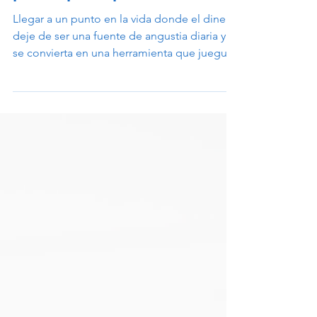
preocuparte por el dinero
Llegar a un punto en la vida donde el dinero
deje de ser una fuente de angustia diaria y
se convierta en una herramienta que juegue
a tu favor no ocurre de la noche a la mañana.
Es un proceso que requiere paciencia, orden
y, sobre todo, un método.