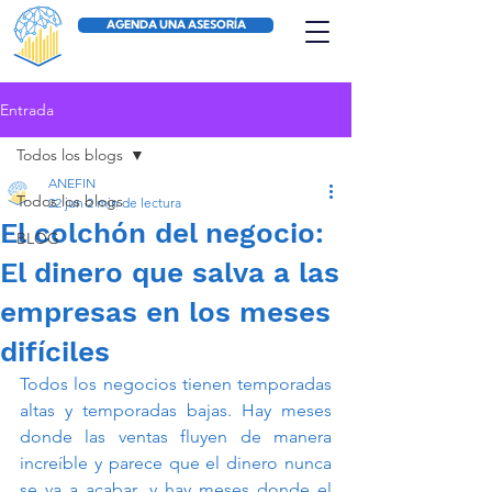
AGENDA UNA ASESORÍA
Entrada
Todos los blogs
ANEFIN
Todos los blogs
22 jun
2 min de lectura
El colchón del negocio:
BLOG
El dinero que salva a las
empresas en los meses
difíciles
Todos los negocios tienen temporadas 
altas y temporadas bajas. Hay meses 
donde las ventas fluyen de manera 
increíble y parece que el dinero nunca 
se va a acabar, y hay meses donde el 