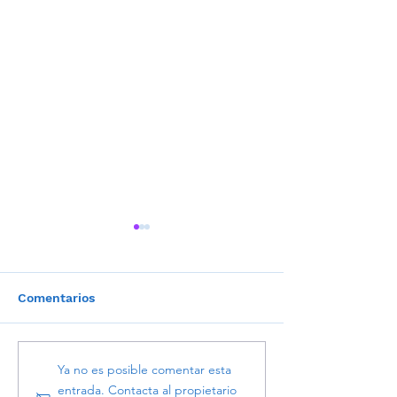
Comentarios
El costo de dejarlo para
Invertir en Méx
Ya no es posible comentar esta
mañana: Por qué el
no es cosa de
entrada. Contacta al propietario