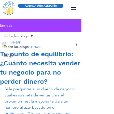
AGENDA UNA ASESORÍA
Entrada
Todos los blogs
ANEFIN
Todos los blogs
8 jun
2 min de lectura
Tu punto de equilibrio:
BLOG
¿Cuánto necesita vender
tu negocio para no
perder dinero?
Si le preguntas a un dueño de negocio 
cuál es su meta de ventas para el 
próximo mes, la mayoría te dará un 
número al azar basado en el 
optimismo: 
"Quiero vender cien mil 