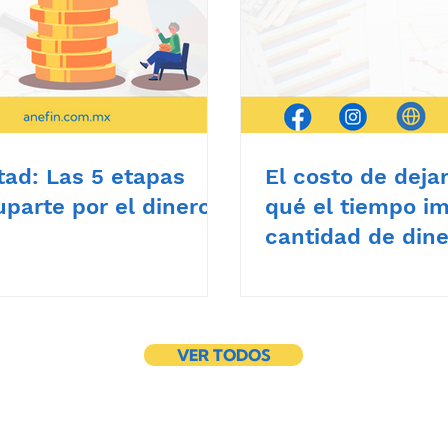
tad: Las 5 etapas
El costo de deja
uparte por el dinero
qué el tiempo i
cantidad de din
VER TODOS